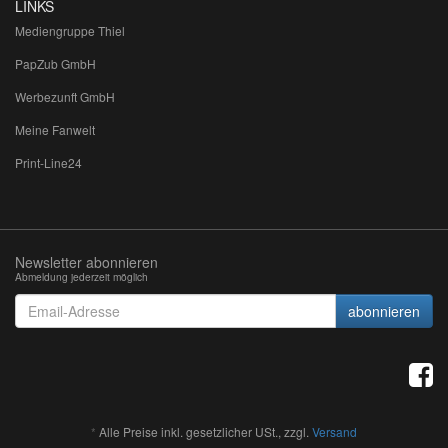
LINKS
Mediengruppe Thiel
PapZub GmbH
Werbezunft GmbH
Meine Fanwelt
Print-Line24
Newsletter abonnieren
Abmeldung jederzeit möglich
Email-
abonnieren
Adresse
*
Alle Preise inkl. gesetzlicher USt., zzgl.
Versand