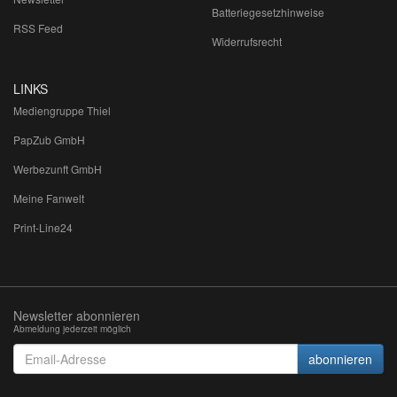
Batteriegesetzhinweise
RSS Feed
Widerrufsrecht
LINKS
Mediengruppe Thiel
PapZub GmbH
Werbezunft GmbH
Meine Fanwelt
Print-Line24
Newsletter abonnieren
Abmeldung jederzeit möglich
Email-
abonnieren
Adresse