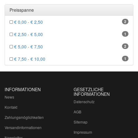
Preisspanne
€ 0,00 - € 2,50
2
€ 2,50 - € 5,00
1
€ 5,00 - € 7,50
2
€ 7,50 - € 10,00
1
INFORMATIONEN
GESETZLICHE
INFORMATIONEN
News
Datenschutz
Kontakt
AGB
Zahlungsmöglichkeiten
Sitemap
Versandinformationen
Impressum
Newsletter